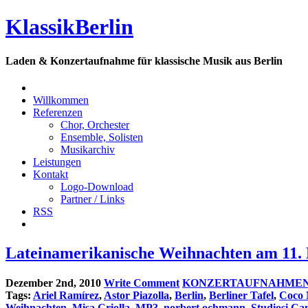
KlassikBerlin
Laden & Konzertaufnahme für klassische Musik aus Berlin
Willkommen
Referenzen
Chor, Orchester
Ensemble, Solisten
Musikarchiv
Leistungen
Kontakt
Logo-Download
Partner / Links
RSS
Lateinamerikanische Weihnachten am 11.
Dezember 2nd, 2010
Write Comment
KONZERTAUFNAHME
Tags:
Ariel Ramírez
,
Astor Piazolla
,
Berlin
,
Berliner Tafel
,
Coco 
Weihnachten
,
Misa Criolla
,
MP3
,
norbert ochmann
,
Studiosi Ca