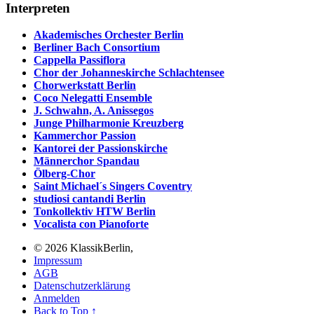
Interpreten
Akademisches Orchester Berlin
Berliner Bach Consortium
Cappella Passiflora
Chor der Johanneskirche Schlachtensee
Chorwerkstatt Berlin
Coco Nelegatti Ensemble
J. Schwahn, A. Anissegos
Junge Philharmonie Kreuzberg
Kammerchor Passion
Kantorei der Passionskirche
Männerchor Spandau
Ölberg-Chor
Saint Michael´s Singers Coventry
studiosi cantandi Berlin
Tonkollektiv HTW Berlin
Vocalista con Pianoforte
© 2026 KlassikBerlin,
Impressum
AGB
Datenschutzerklärung
Anmelden
Back to Top ↑